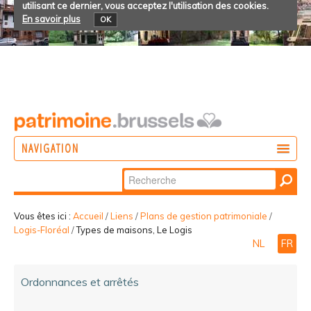
utilisant ce dernier, vous acceptez l'utilisation des cookies.
En savoir plus
OK
NAVIGATION
Chercher par
AGIR
Recherche
DÉCOUVRIR
avancée…
Vous êtes ici :
Accueil
/
Liens
/
Plans de gestion patrimoniale
/
Logis-Floréal
/
Types de maisons, Le Logis
PARTICIPER
NL
FR
Ordonnances et arrêtés