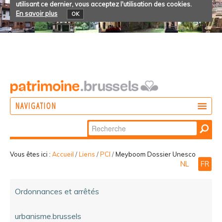
utilisant ce dernier, vous acceptez l'utilisation des cookies.
En savoir plus
OK
NAVIGATION
Chercher par
AGIR
Recherche
DÉCOUVRIR
avancée…
Vous êtes ici :
Accueil
/
Liens
/
PCI
/
Meyboom Dossier Unesco
NL
FR
PARTICIPER
Ordonnances et arrêtés
urbanisme.brussels