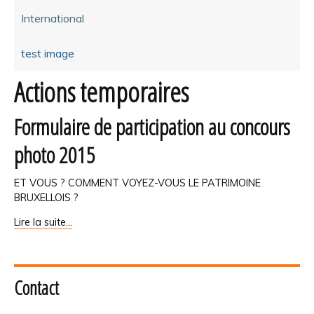
International
test image
Actions temporaires
Formulaire de participation au concours
photo 2015
ET VOUS ? COMMENT VOYEZ-VOUS LE PATRIMOINE
BRUXELLOIS ?
Formulaire
Lire la suite…
de
participation
au
concours
Contact
photo
2015