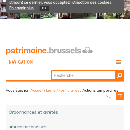
utilisant ce dernier, vous acceptez l'utilisation des cookies.
En savoir plus
OK
NAVIGATION
Chercher par
AGIR
Recherche
DÉCOUVRIR
avancée…
Vous êtes ici :
Accueil
/
Liens
/
Formulaires
/
Actions temporaires
NL
FR
PARTICIPER
Ordonnances et arrêtés
urbanisme.brussels