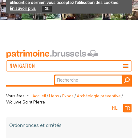
utilisant ce dernier, vous acceptez l'utilisation des cookies.
En savoir plus
OK
NAVIGATION
Chercher par
AGIR
Recherche
DÉCOUVRIR
avancée…
Vous êtes ici :
Accueil
/
Liens
/
Expos
/
Archéologie préventive
/
Woluwe Saint Pierre
PARTICIPER
NL
FR
Ordonnances et arrêtés