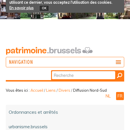
utilisant ce dernier, vous acceptez l'utilisation des cookies.
En savoir plus
OK
NAVIGATION
Chercher par
AGIR
Recherche
DÉCOUVRIR
avancée…
Vous êtes ici :
Accueil
/
Liens
/
Divers
/
Diffusion Nord-Sud
NL
FR
PARTICIPER
Ordonnances et arrêtés
urbanisme.brussels