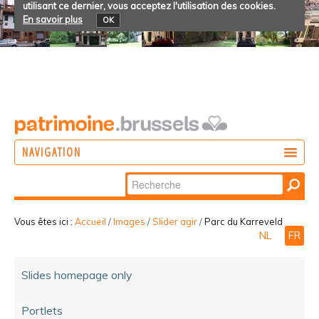
utilisant ce dernier, vous acceptez l'utilisation des cookies.
En savoir plus
OK
NAVIGATION
Chercher par
AGIR
Recherche
DÉCOUVRIR
avancée…
Vous êtes ici :
Accueil
/
Images
/
Slider agir
/
Parc du Karreveld
NL
FR
PARTICIPER
Slides homepage only
Portlets