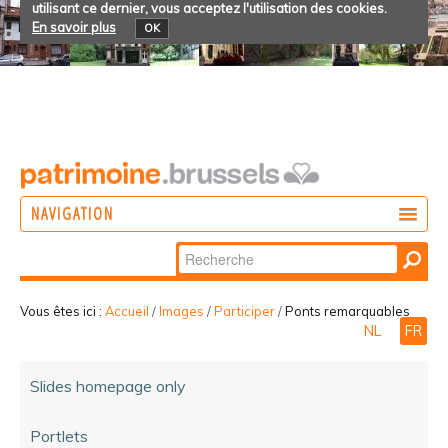
utilisant ce dernier, vous acceptez l'utilisation des cookies.
En savoir plus
OK
NAVIGATION
Chercher par
AGIR
Recherche
DÉCOUVRIR
avancée…
Vous êtes ici :
Accueil
/
Images
/
Participer
/
Ponts remarquables
NL
FR
PARTICIPER
Slides homepage only
Portlets