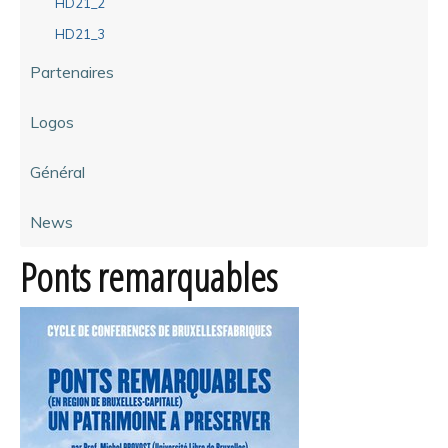
HD21_2
HD21_3
Partenaires
Logos
Général
News
Ponts remarquables