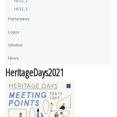
HD21_2
HD21_3
Partenaires
Logos
Général
News
HeritageDays2021