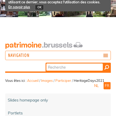
utilisant ce dernier, vous acceptez l'utilisation des cookies.
En savoir plus
OK
NAVIGATION
Chercher par
AGIR
Recherche
DÉCOUVRIR
avancée…
Vous êtes ici :
Accueil
/
Images
/
Participer
/
HeritageDays2021
NL
FR
PARTICIPER
Slides homepage only
Portlets