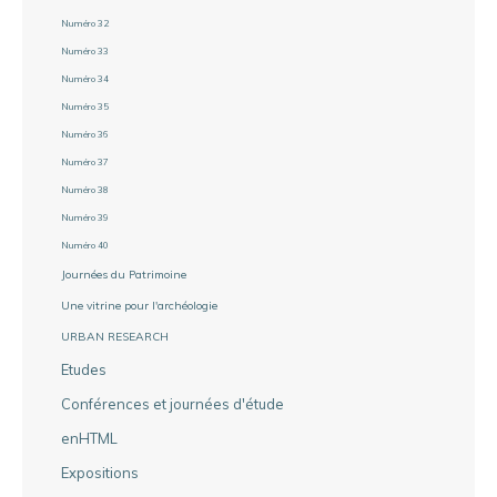
Numéro 32
Numéro 33
Numéro 34
Numéro 35
Numéro 36
Numéro 37
Numéro 38
Numéro 39
Numéro 40
Journées du Patrimoine
Une vitrine pour l'archéologie
URBAN RESEARCH
Etudes
Conférences et journées d'étude
enHTML
Expositions