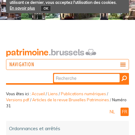
utilisant ce dernier, vous acceptez l'utilisation des cookies.
En savoir plus
OK
NAVIGATION
Chercher par
AGIR
Recherche
DÉCOUVRIR
avancée…
Vous êtes ici :
Accueil
/
Liens
/
Publications numériques
/
Versions pdf
/
Articles de la revue Bruxelles Patrimoines
/
Numéro
PARTICIPER
31
NL
FR
Ordonnances et arrêtés