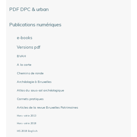
PDF DPC & urban
Publications numériques
e-books
Versions pdf
BVAH
A la carte
Chemins de ronde
Archéologie à Bruxelles
Atlas du sous-sol archéologique
Carnets pratiques
Articles de la revue Bruxelles Patrimoines
Hors-série 2013
Hors-série 2018
HS 2018 English