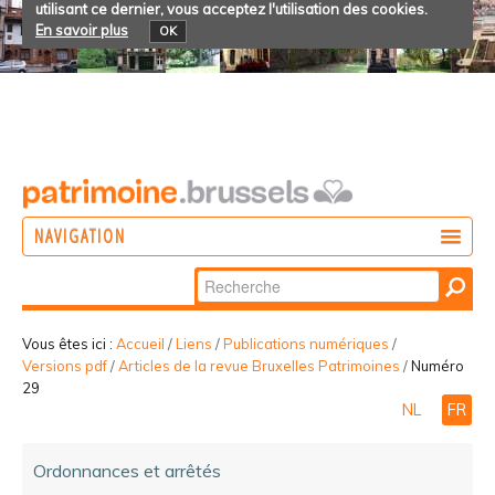
utilisant ce dernier, vous acceptez l'utilisation des cookies.
En savoir plus
OK
NAVIGATION
Chercher par
AGIR
Recherche
DÉCOUVRIR
avancée…
Vous êtes ici :
Accueil
/
Liens
/
Publications numériques
/
Versions pdf
/
Articles de la revue Bruxelles Patrimoines
/
Numéro
PARTICIPER
29
NL
FR
Ordonnances et arrêtés