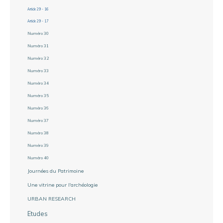
Article 29 - 16
Article 29 - 17
Numéro 30
Numéro 31
Numéro 32
Numéro 33
Numéro 34
Numéro 35
Numéro 36
Numéro 37
Numéro 38
Numéro 39
Numéro 40
Journées du Patrimoine
Une vitrine pour l'archéologie
URBAN RESEARCH
Etudes