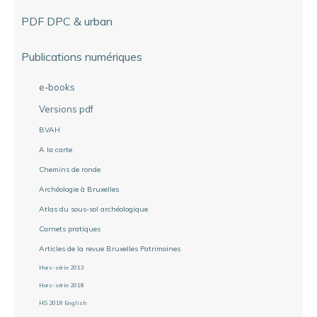
PDF DPC & urban
Publications numériques
e-books
Versions pdf
BVAH
A la carte
Chemins de ronde
Archéologie à Bruxelles
Atlas du sous-sol archéologique
Carnets pratiques
Articles de la revue Bruxelles Patrimoines
Hors-série 2013
Hors-série 2018
HS 2018 English