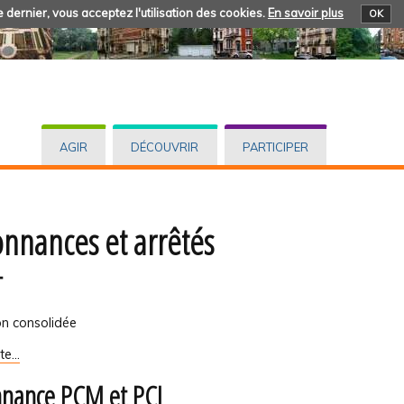
 dernier, vous acceptez l'utilisation des cookies.
En savoir plus
OK
AGIR
DÉCOUVRIR
PARTICIPER
nnances et arrêtés
T
on consolidée
ite…
nance PCM et PCI