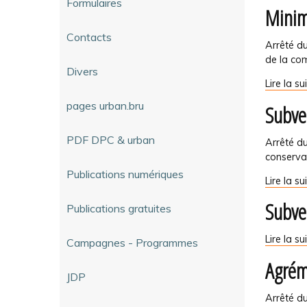
Formulaires
Minim
PU
-
Contacts
Arrêté d
de la com
Divers
Minime
Lire la su
importan
pages urban.bru
Subve
-
PDF DPC & urban
Arrêté du
conservat
Publications numériques
Subventi
Lire la su
pour
Subve
Publications gratuites
travaux
de
conserva
Subventi
Lire la su
Campagnes - Programmes
à
Petit
Agrém
un
patrimoi
JDP
bien
-
classé
Arrêté d