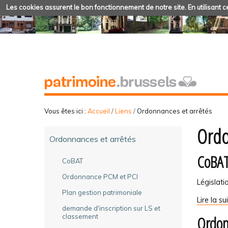
Les cookies assurent le bon fonctionnement de notre site. En utilisant ce
Vous êtes ici :
Accueil
/
Liens
/
Ordonnances et arrêtés
Ordo
Ordonnances et arrêtés
CoBA
CoBAT
Ordonnance PCM et PCI
Législati
Plan gestion patrimoniale
CoBAT
Lire la su
demande d'inscription sur LS et
-
Ordon
classement