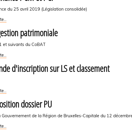
ce du 25 avril 2019 (Législation consolidée)
nce
ite…
gestion patrimoniale
/1 et suivants du CoBAT
ite…
de d'inscription sur LS et classement
iale
e
ite…
ion
sition dossier PU
u Gouvernement de la Région de Bruxelles-Capitale du 12 décembr
nt
ion
ite…