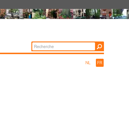
Chercher par
Recherche
avancée…
NL
FR