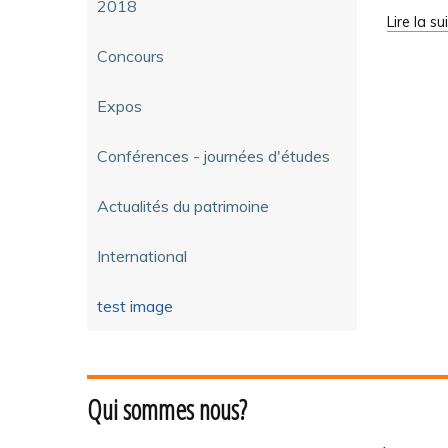
-
2018
Agrémen
Lire la su
des
Concours
auteurs
de
recherch
Expos
archéolo
-
Conférences - journées d'études
Actualités du patrimoine
International
test image
Qui sommes nous?