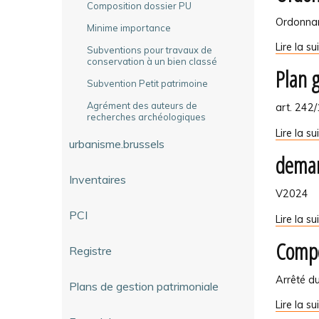
Composition dossier PU
Ordonnan
Minime importance
Ordonna
Lire la su
Subventions pour travaux de
PCM
conservation à un bien classé
Plan 
et
Subvention Petit patrimoine
PCI
-
Agrément des auteurs de
art. 242
recherches archéologiques
Plan
Lire la su
urbanisme.brussels
gestion
deman
patrimon
-
Inventaires
V2024
PCI
demand
Lire la su
d'inscript
Compo
sur
Registre
LS
et
Arrêté d
Plans de gestion patrimoniale
classeme
Composit
Lire la su
-
dossier