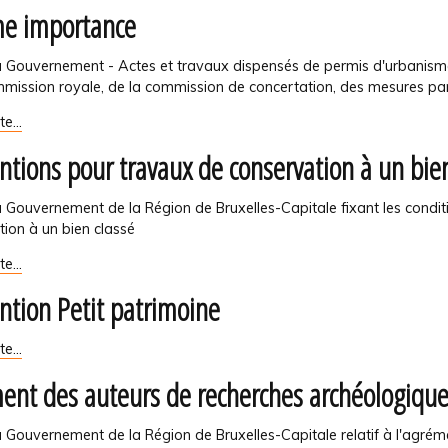
e importance
u Gouvernement - Actes et travaux dispensés de permis d'urbanisme,
mission royale, de la commission de concertation, des mesures parti
ite…
ce
ntions pour travaux de conservation à un bien
 Gouvernement de la Région de Bruxelles-Capitale fixant les condit
ion à un bien classé
ons
ite…
ntion Petit patrimoine
tion
on
ite…
ent des auteurs de recherches archéologiqu
ne
u Gouvernement de la Région de Bruxelles-Capitale relatif à l'agré