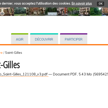
 dernier, vous acceptez l'utilisation des cookies.
En savoir plus
OK
AGIR
DÉCOUVRIR
PARTICIPER
ve
/
Saint-Gilles
-Gilles
p_Saint-Gilles_121108_v3.pdf
— Document PDF, 5.43 Mo (5695425