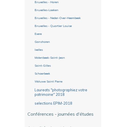
Bruxelles - Haren
Bruxelles-Laeken
Bruxelles - Neder-Over-Heembeek
Bruxelles - Quartier Louise
Evere
Ganshoren
Ixelles
Molenbeek-Saint-Jean
Saint-Gilles
Schaerbeek
Woluwe Saint Pierre
Laureats "photographiez votre
patrimoine" 2018
selections EPIM-2018
Conférences - journées d'études