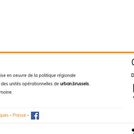
ise en oeuvre de la politique régionale
D
e des unités opérationnelles de
urban.brussels
,
imoine
.
iques
-
Presse
-