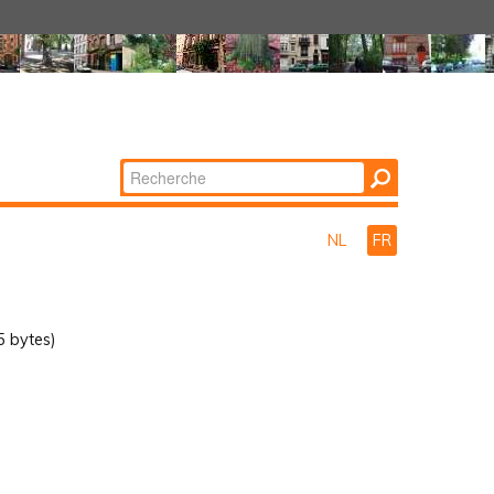
Chercher par
Recherche
avancée…
NL
FR
 bytes)