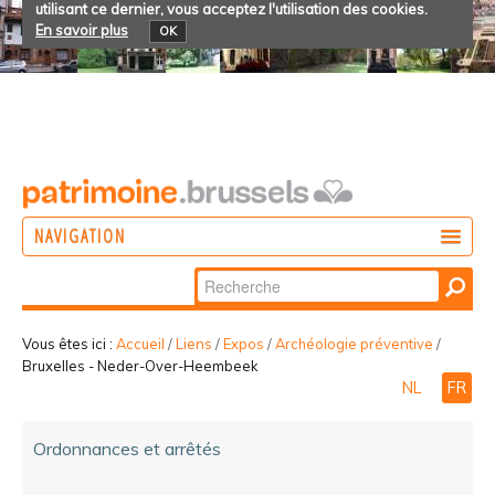
utilisant ce dernier, vous acceptez l'utilisation des cookies.
En savoir plus
OK
NAVIGATION
Chercher par
AGIR
Recherche
DÉCOUVRIR
avancée…
Vous êtes ici :
Accueil
/
Liens
/
Expos
/
Archéologie préventive
/
Bruxelles - Neder-Over-Heembeek
PARTICIPER
NL
FR
Ordonnances et arrêtés