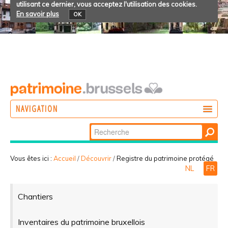
utilisant ce dernier, vous acceptez l'utilisation des cookies.
En savoir plus
OK
NAVIGATION
Chercher par
AGIR
Recherche
DÉCOUVRIR
avancée…
Vous êtes ici :
Accueil
/
Découvrir
/
Registre du patrimoine protégé
NL
FR
PARTICIPER
Chantiers
Inventaires du patrimoine bruxellois