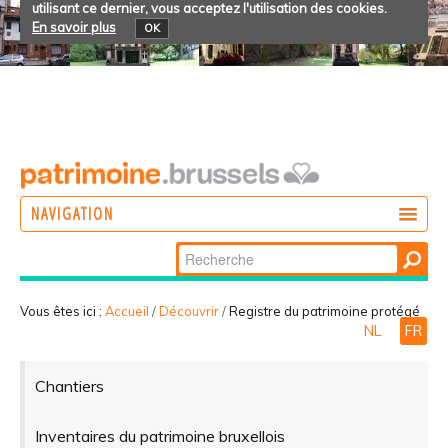
utilisant ce dernier, vous acceptez l'utilisation des cookies.
En savoir plus
OK
NAVIGATION
Chercher par
AGIR
Recherche
DÉCOUVRIR
avancée…
Vous êtes ici :
Accueil
/
Découvrir
/
Registre du patrimoine protégé
NL
FR
PARTICIPER
Chantiers
Inventaires du patrimoine bruxellois