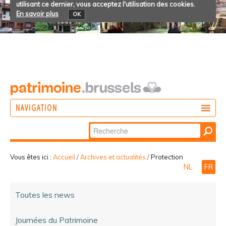
utilisant ce dernier, vous acceptez l'utilisation des cookies.
En savoir plus
OK
NAVIGATION
Chercher par
AGIR
Recherche
DÉCOUVRIR
avancée…
Vous êtes ici :
Accueil
/
Archives et actualités
/
Protection
NL
FR
PARTICIPER
Toutes les news
Journées du Patrimoine