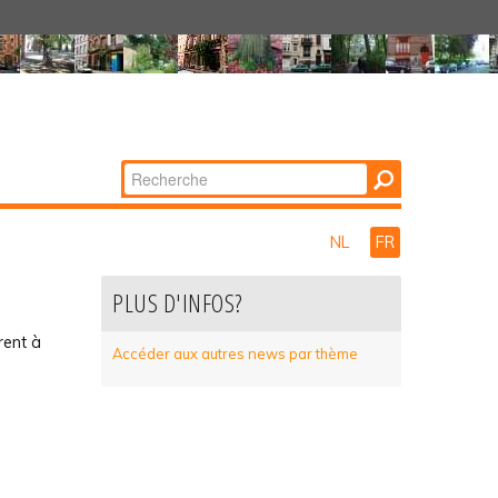
Chercher par
Recherche
avancée…
NL
FR
PLUS D'INFOS?
rent à
Accéder aux autres news par thème