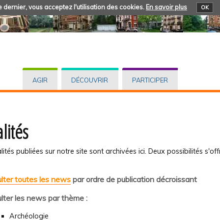
 dernier, vous acceptez l'utilisation des cookies.
En savoir plus
OK
AGIR
DÉCOUVRIR
PARTICIPER
lités
lités publiées sur notre site sont archivées ici. Deux possibilités s'off
lter toutes les news
par ordre de publication décroissant
lter les news par thème :
Archéologie