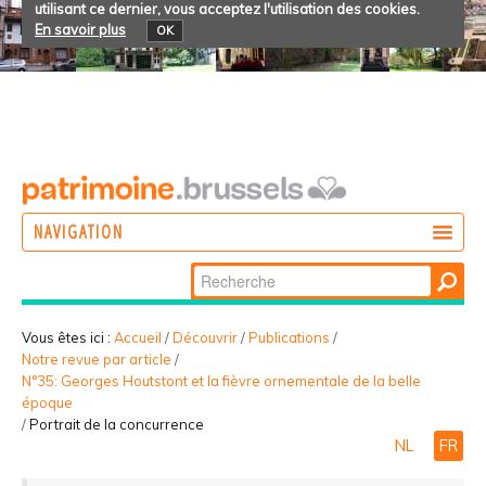
utilisant ce dernier, vous acceptez l'utilisation des cookies.
En savoir plus
OK
NAVIGATION
Chercher par
AGIR
Recherche
DÉCOUVRIR
avancée…
Vous êtes ici :
Accueil
/
Découvrir
/
Publications
/
Notre revue par article
/
PARTICIPER
N°35: Georges Houtstont et la fièvre ornementale de la belle
époque
/
Portrait de la concurrence
NL
FR