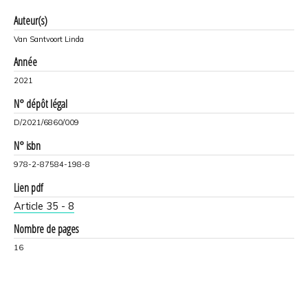
Auteur(s)
Van Santvoort Linda
Année
2021
N° dépôt légal
D/2021/6860/009
N° isbn
978-2-87584-198-8
Lien pdf
Article 35 - 8
Nombre de pages
16