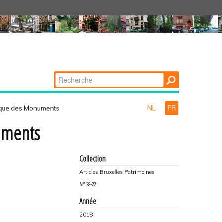
Chercher par
Recherche
avancée…
NL
FR
ique des Monuments
uments
Collection
Articles Bruxelles Patrimoines
N°
28-22
Année
2018