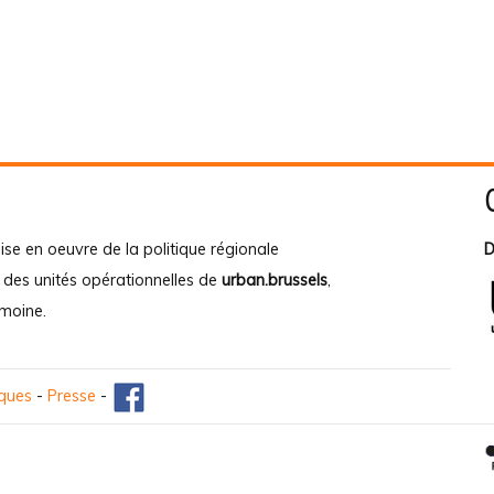
ise en oeuvre de la politique régionale
D
e des unités opérationnelles de
urban.brussels
,
imoine
.
iques
-
Presse
-