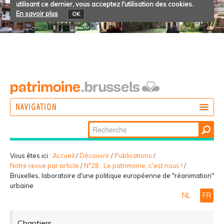
utilisant ce dernier, vous acceptez l'utilisation des cookies.
En savoir plus
OK
NAVIGATION
Chercher par
AGIR
Recherche
DÉCOUVRIR
avancée…
Vous êtes ici :
Accueil
/
Découvrir
/
Publications
/
Notre revue par article
/
N°28 : Le patrimoine, c'est nous !
/
PARTICIPER
Bruxelles, laboratoire d'une politique européenne de "réanimation"
urbaine
NL
FR
Chantiers