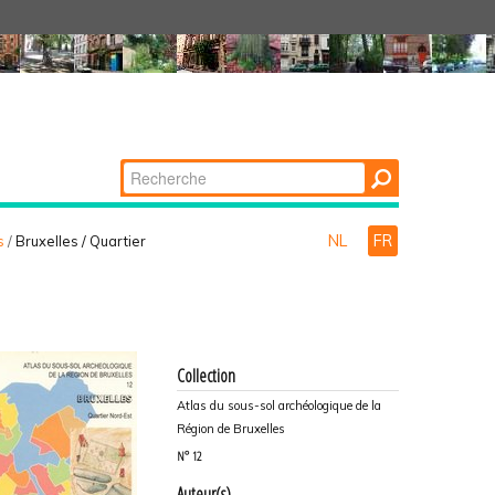
Chercher par
Recherche
avancée…
NL
FR
s
/
Bruxelles / Quartier
Collection
Atlas du sous-sol archéologique de la
Région de Bruxelles
N°
12
Auteur(s)