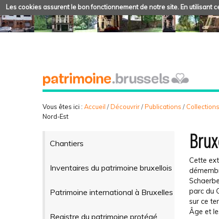
Les cookies assurent le bon fonctionnement de notre site. En utilisant ce
Vous êtes ici :
Accueil
/
Découvrir
/
Publications
/
Collection
Nord-Est
Brux
Chantiers
Cette ext
Inventaires du patrimoine bruxellois
démembre
Schaerbee
parc du C
Patrimoine international à Bruxelles
sur ce te
Âge et l
Registre du patrimoine protégé