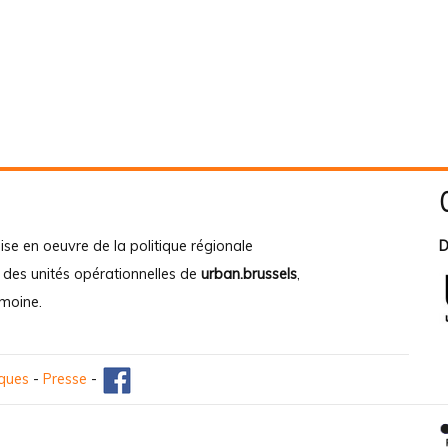
ise en oeuvre de la politique régionale
D
e des unités opérationnelles de
urban.brussels
,
imoine
.
iques
-
Presse
-