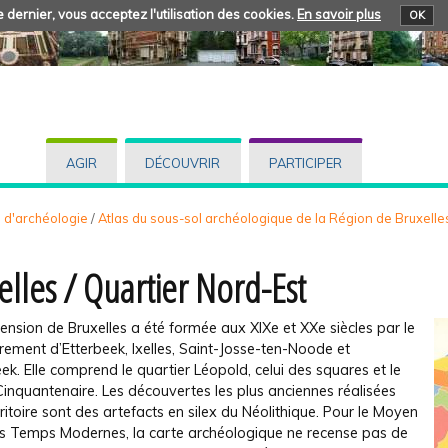
 dernier, vous acceptez l'utilisation des cookies.
En savoir plus
OK
AGIR
DÉCOUVRIR
PARTICIPER
s d'archéologie
/
Atlas du sous-sol archéologique de la Région de Bruxelle
elles / Quartier Nord-Est
ension de Bruxelles a été formée aux XIXe et XXe siècles par le
ment d’Etterbeek, Ixelles, Saint-Josse-ten-Noode et
k. Elle comprend le quartier Léopold, celui des squares et le
inquantenaire. Les découvertes les plus anciennes réalisées
rritoire sont des artefacts en silex du Néolithique. Pour le Moyen
es Temps Modernes, la carte archéologique ne recense pas de