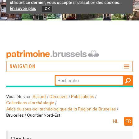
utilisant ce dernier, vous acceptez l'utilisation des cookies.
En savoir plus
OK
NAVIGATION
Chercher par
AGIR
Recherche
DÉCOUVRIR
avancée…
Vous êtes ici :
Accueil
/
Découvrir
/
Publications
/
Collections d'archéologie
/
PARTICIPER
Atlas du sous-sol archéologique de la Région de Bruxelles
/
Bruxelles / Quartier Nord-Est
NL
FR
Chantiers