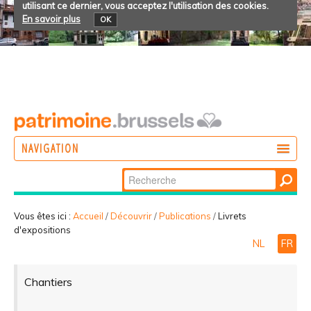
utilisant ce dernier, vous acceptez l'utilisation des cookies.
En savoir plus
OK
NAVIGATION
Chercher par
AGIR
Recherche
DÉCOUVRIR
avancée…
Vous êtes ici :
Accueil
/
Découvrir
/
Publications
/
Livrets
d'expositions
PARTICIPER
NL
FR
Chantiers