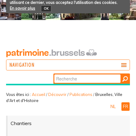
utilisant ce dernier, vous acceptez l'utilisation des cookies.
En savoir plus
OK
NAVIGATION
Chercher par
AGIR
Recherche
DÉCOUVRIR
avancée…
Vous êtes ici :
Accueil
/
Découvrir
/
Publications
/
Bruxelles, Ville
d'Art et d'Histoire
PARTICIPER
NL
FR
Chantiers