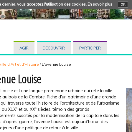
 dernier, vous acceptez l'utilisation des cookies.
En savoir plus
OK
AGIR
DÉCOUVRIR
PARTICIPER
ille d'Art et d'Histoire
/
L'avenue Louise
enue Louise
Louise est une longue promenade urbaine qui relie la ville
ue au bois de la Cambre. Riche d'un patrimoine d'une grande
, qui traverse toute l'histoire de l'architecture et de l'urbanisme
e
e
s au X1X
et au XX
siècles, témoin des grands
ements suscités par la modernisation de la capitale dans les
 d'après-guerre, l'avenue Louise est aujourd'hui un des
jeurs d'une politique de retour à la ville.