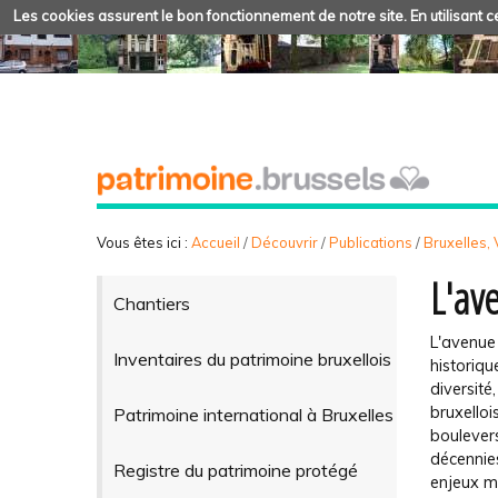
Les cookies assurent le bon fonctionnement de notre site. En utilisant ce
Vous êtes ici :
Accueil
/
Découvrir
/
Publications
/
Bruxelles, V
L'av
Chantiers
L'avenue 
Inventaires du patrimoine bruxellois
historiq
diversité
bruxelloi
Patrimoine international à Bruxelles
boulevers
décennies
Registre du patrimoine protégé
enjeux ma