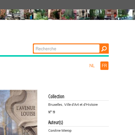
Chercher par
Recherche
avancée…
NL
FR
Collection
Bruxelles, Ville d'Art et d'Histoire
N°
19
Auteur(s)
Caroline Mierop