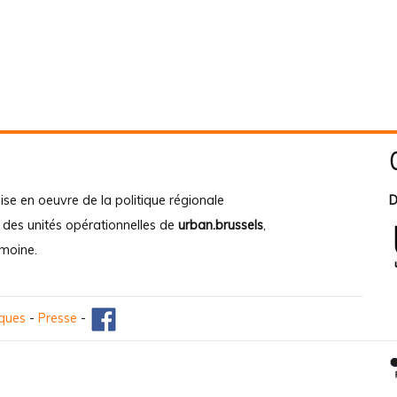
ise en oeuvre de la politique régionale
D
e des unités opérationnelles de
urban.brussels
,
imoine
.
iques
-
Presse
-