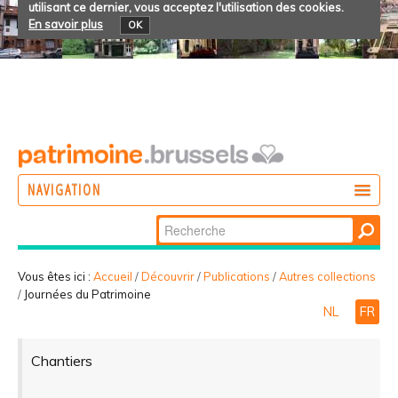
utilisant ce dernier, vous acceptez l'utilisation des cookies.
En savoir plus
OK
NAVIGATION
Chercher par
AGIR
Recherche
DÉCOUVRIR
avancée…
Vous êtes ici :
Accueil
/
Découvrir
/
Publications
/
Autres collections
/
Journées du Patrimoine
PARTICIPER
NL
FR
Chantiers