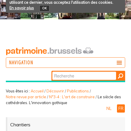
utilisant ce dernier, vous acceptez l'utilisation des cookies.
En savoir plus
OK
NAVIGATION
Chercher par
AGIR
Recherche
DÉCOUVRIR
avancée…
Vous êtes ici :
Accueil
/
Découvrir
/
Publications
/
Notre revue par article
/
N°3-4 : L'art de construire
/
Le siècle des
PARTICIPER
cathédrales. L'innovation gothique
NL
FR
Chantiers