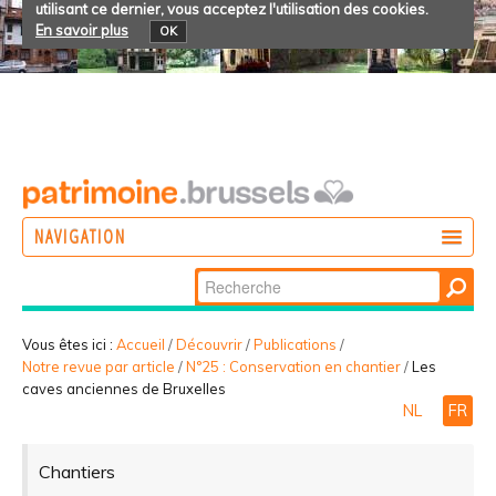
utilisant ce dernier, vous acceptez l'utilisation des cookies.
En savoir plus
OK
NAVIGATION
Chercher par
AGIR
Recherche
DÉCOUVRIR
avancée…
Vous êtes ici :
Accueil
/
Découvrir
/
Publications
/
Notre revue par article
/
N°25 : Conservation en chantier
/
Les
PARTICIPER
caves anciennes de Bruxelles
NL
FR
Chantiers