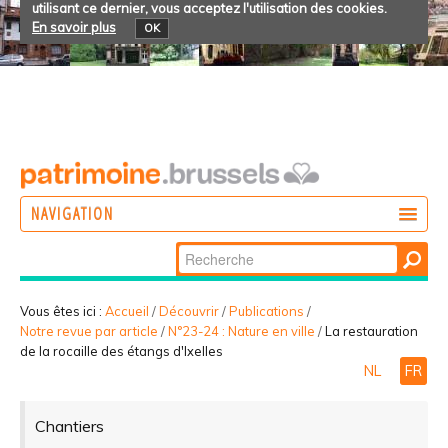
utilisant ce dernier, vous acceptez l'utilisation des cookies.
En savoir plus
OK
NAVIGATION
Chercher par
AGIR
Recherche
DÉCOUVRIR
avancée…
Vous êtes ici :
Accueil
/
Découvrir
/
Publications
/
Notre revue par article
/
N°23-24 : Nature en ville
/
La restauration
PARTICIPER
de la rocaille des étangs d'Ixelles
NL
FR
Chantiers