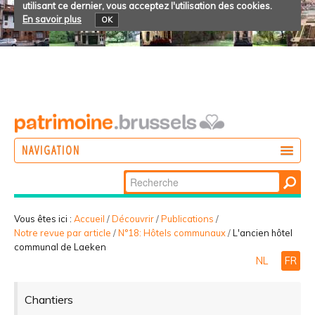
utilisant ce dernier, vous acceptez l'utilisation des cookies.
En savoir plus
OK
NAVIGATION
Chercher par
AGIR
Recherche
DÉCOUVRIR
avancée…
Vous êtes ici :
Accueil
/
Découvrir
/
Publications
/
Notre revue par article
/
N°18: Hôtels communaux
/
L'ancien hôtel
PARTICIPER
communal de Laeken
NL
FR
Chantiers