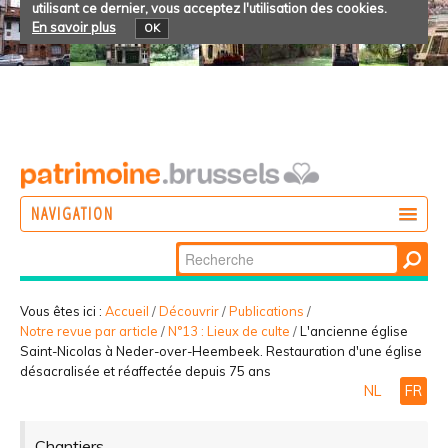
utilisant ce dernier, vous acceptez l'utilisation des cookies.
En savoir plus
OK
NAVIGATION
Chercher par
AGIR
Recherche
DÉCOUVRIR
avancée…
Vous êtes ici :
Accueil
/
Découvrir
/
Publications
/
Notre revue par article
/
N°13 : Lieux de culte
/
L'ancienne église
PARTICIPER
Saint-Nicolas à Neder-over-Heembeek. Restauration d'une église
désacralisée et réaffectée depuis 75 ans
NL
FR
Chantiers