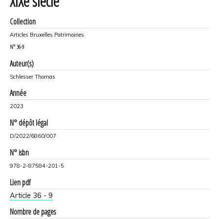
XIXe siècle
Collection
Articles Bruxelles Patrimoines
N°
36-9
Auteur(s)
Schlesser Thomas
Année
2023
N° dépôt légal
D/2022/6860/007
N° isbn
978-2-87584-201-5
Lien pdf
Article 36 - 9
Nombre de pages