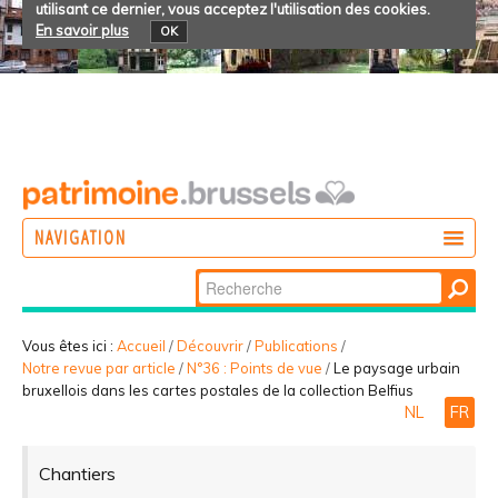
utilisant ce dernier, vous acceptez l'utilisation des cookies.
En savoir plus
OK
NAVIGATION
Chercher par
AGIR
Recherche
DÉCOUVRIR
avancée…
Vous êtes ici :
Accueil
/
Découvrir
/
Publications
/
Notre revue par article
/
N°36 : Points de vue
/
Le paysage urbain
PARTICIPER
bruxellois dans les cartes postales de la collection Belfius
NL
FR
Chantiers