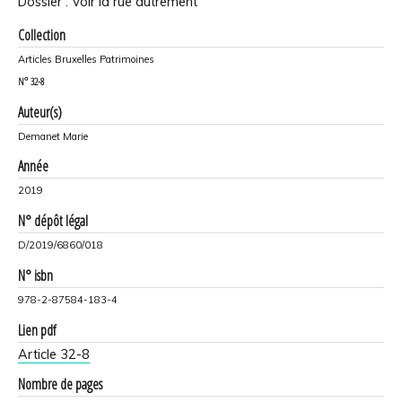
Dossier : Voir la rue autrement
Collection
Articles Bruxelles Patrimoines
N°
32-8
Auteur(s)
Demanet Marie
Année
2019
N° dépôt légal
D/2019/6860/018
N° isbn
978-2-87584-183-4
Lien pdf
Article 32-8
Nombre de pages