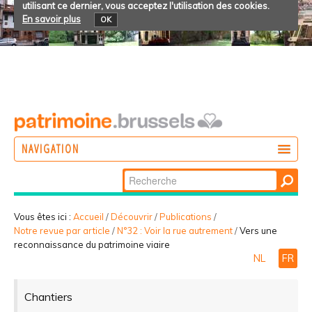
utilisant ce dernier, vous acceptez l'utilisation des cookies.
En savoir plus
OK
NAVIGATION
Chercher par
AGIR
Recherche
DÉCOUVRIR
avancée…
Vous êtes ici :
Accueil
/
Découvrir
/
Publications
/
Notre revue par article
/
N°32 : Voir la rue autrement
/
Vers une
PARTICIPER
reconnaissance du patrimoine viaire
NL
FR
Chantiers