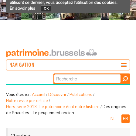
utilisant ce dernier, vous acceptez l'utilisation des cookies.
En savoir plus
OK
NAVIGATION
Chercher par
AGIR
Recherche
DÉCOUVRIR
avancée…
Vous êtes ici :
Accueil
/
Découvrir
/
Publications
/
Notre revue par article
/
PARTICIPER
Hors-série 2013 : Le patrimoine écrit notre histoire
/
Des origines
de Bruxelles... Le peuplement ancien
NL
FR
Chantiers