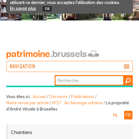
utilisant ce dernier, vous acceptez l'utilisation des cookies.
En savoir plus
OK
NAVIGATION
Chercher par
AGIR
Recherche
DÉCOUVRIR
avancée…
Vous êtes ici :
Accueil
/
Découvrir
/
Publications
/
Notre revue par article
/
N°17 : Archéologie urbaine
/
La propriété
PARTICIPER
d'André Vésale à Bruxelles
NL
FR
Chantiers