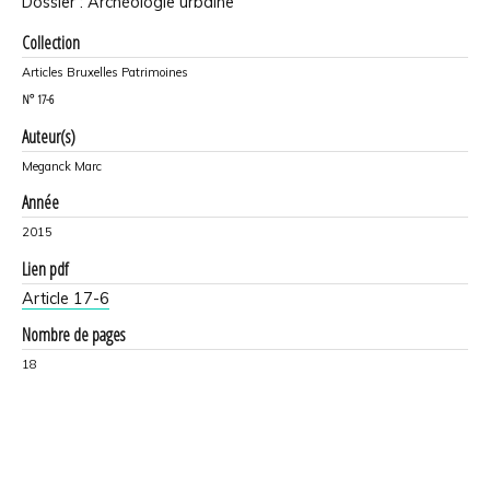
Dossier : Archéologie urbaine
Collection
Articles Bruxelles Patrimoines
N°
17-6
Auteur(s)
Meganck Marc
Année
2015
Lien pdf
Article 17-6
Nombre de pages
18