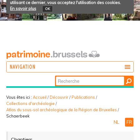
utilisant ce dernier, vous acceptez l'utilisation des cookies.
En savoir plus
OK
NAVIGATION
Chercher par
AGIR
Recherche
DÉCOUVRIR
avancée…
Vous êtes ici :
Accueil
/
Découvrir
/
Publications
/
Collections d'archéologie
/
PARTICIPER
Atlas du sous-sol archéologique de la Région de Bruxelles
/
Schaerbeek
NL
FR
Chantiers