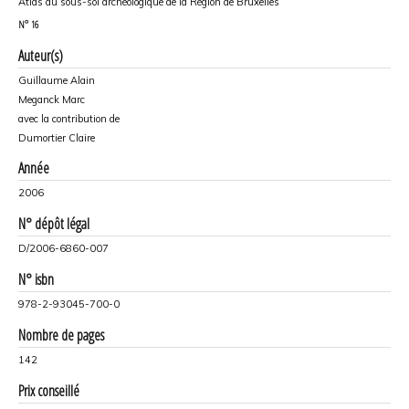
Atlas du sous-sol archéologique de la Région de Bruxelles
N°
16
Auteur(s)
Guillaume Alain
Meganck Marc
avec la contribution de
Dumortier Claire
Année
2006
N° dépôt légal
D/2006-6860-007
N° isbn
978-2-93045-700-0
Nombre de pages
142
Prix conseillé