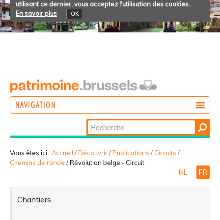
utilisant ce dernier, vous acceptez l'utilisation des cookies.
En savoir plus
OK
NAVIGATION
Chercher par
AGIR
Recherche
DÉCOUVRIR
avancée…
Vous êtes ici :
Accueil
/
Découvrir
/
Publications
/
Circuits
/
Chemins de ronde
/
Révolution belge - Circuit
PARTICIPER
NL
FR
Chantiers