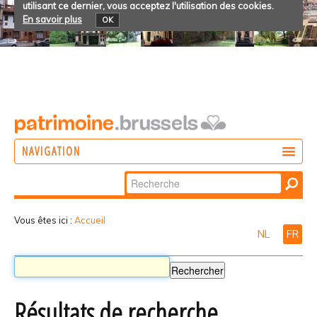
utilisant ce dernier, vous acceptez l'utilisation des cookies.
En savoir plus
OK
NAVIGATION
Chercher par
AGIR
Recherche
DÉCOUVRIR
avancée…
Vous êtes ici :
Accueil
NL
FR
PARTICIPER
Résultats de recherche