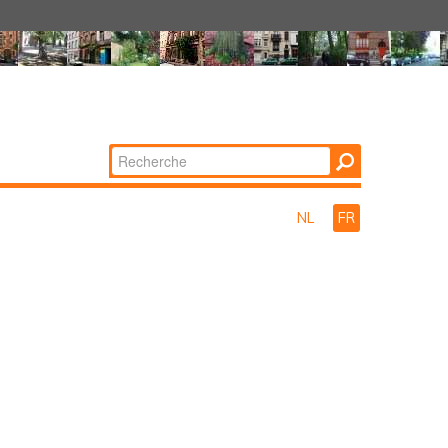
Chercher par
Recherche
avancée…
NL
FR