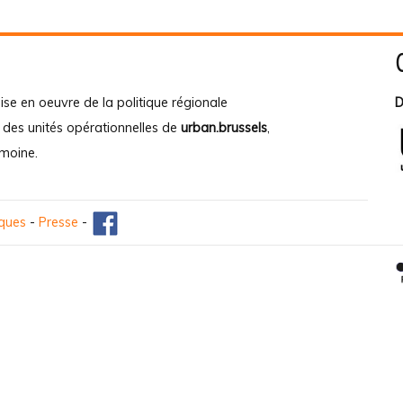
ise en oeuvre de la politique régionale
D
e des unités opérationnelles de
urban.brussels
,
imoine
.
iques
-
Presse
-