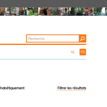
Chercher par
Recherche
avancée…
NL
FR
phabétiquement
Filtrer les résultats