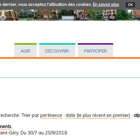
 dernier, vous acceptez l'utilisation des cookies.
En savoir plus
OK
AGIR
DÉCOUVRIR
PARTICIPER
recherche.
Trier par
pertinence
·
date (le plus récent en premier)
·
al
uments
Saint-Géry. Du 30/7 au 20/9/2018