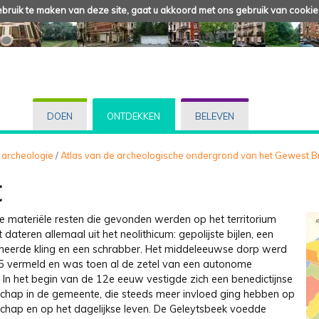
ruik te maken van deze site, gaat u akkoord met ons gebruik van cookie
DOEN
ONTDEKKEN
BELEVEN
 archeologie
/
Atlas van de archeologische ondergrond van het Gewest B
t
e materiële resten die gevonden werden op het territorium
 dateren allemaal uit het neolithicum: gepolijste bijlen, een
heerde kling en een schrabber. Het middeleeuwse dorp werd
05 vermeld en was toen al de zetel van een autonome
 In het begin van de 12e eeuw vestigde zich een benedictijnse
hap in de gemeente, die steeds meer invloed ging hebben op
schap en op het dagelijkse leven. De Geleytsbeek voedde