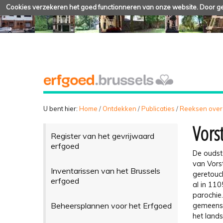
Cookies verzekeren het goed functionneren van onze website. Door geb
U bent hier:
Home
/
Ontdekken
/
Publicaties
/
Reeksen over
Vors
Register van het gevrijwaard
erfgoed
De oudst
van Vorst
Inventarissen van het Brussels
geretouc
erfgoed
al in 11
parochie.
Beheersplannen voor het Erfgoed
gemeensc
het land