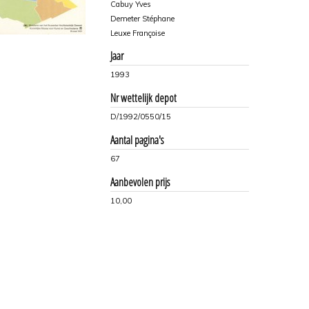
Cabuy Yves
Demeter Stéphane
Leuxe Françoise
Jaar
1993
Nr wettelijk depot
D/1992/0550/15
Aantal pagina's
67
Aanbevolen prijs
10,00