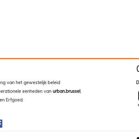
ing van het gewestelijk beleid
D
operationele eenheden van
urban.brussel
,
en Erfgoed.