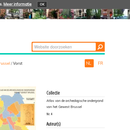
s.
Meer informatie
OK
Zoek
Geavanceerd
zoeken...
NL
FR
russel
/
Vorst
Collectie
Atlas van de archeologische ondergrond
van het Gewest Brussel
Nr.
4
Auteur(s)