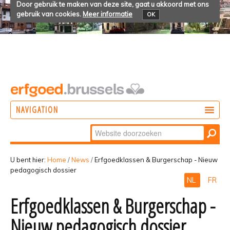
Door gebruik te maken van deze site, gaat u akkoord met ons
gebruik van cookies.
Meer informatie
OK
NAVIGATION
Zoek
DOEN
Geavanceerd
ONTDEKKEN
zoeken...
U bent hier:
Home
/
News
/
Erfgoedklassen & Burgerschap - Nieuw
pedagogisch dossier
BELEVEN
NL
FR
Erfgoedklassen & Burgerschap -
Nieuw pedagogisch dossier