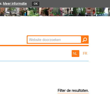
s.
Meer informatie
OK
Zoek
Geavanceerd
zoeken...
NL
FR
Filter de resultaten.