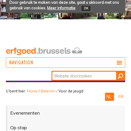
Door gebruik te maken van deze site, gaat u akkoord met ons
gebruik van cookies.
Meer informatie
OK
NAVIGATION
Zoek
DOEN
Geavanceerd
ONTDEKKEN
zoeken...
U bent hier:
Home
/
Beleven
/
Voor de jeugd
NL
FR
BELEVEN
Evenementen
Op stap