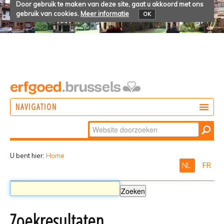
Door gebruik te maken van deze site, gaat u akkoord met ons
gebruik van cookies.
Meer informatie
OK
NAVIGATION
Zoek
DOEN
Geavanceerd
ONTDEKKEN
zoeken...
U bent hier:
Home
NL
FR
BELEVEN
Zoekresultaten