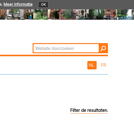
s.
Meer informatie
OK
Zoek
Geavanceerd
zoeken...
NL
FR
Filter de resultaten.