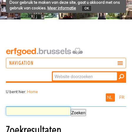
Door gebruik te maken van deze site, gaat u akkoord met ons
gebruik van cookies.
Meer informatie
OK
NAVIGATION
Zoek
DOEN
Geavanceerd
ONTDEKKEN
zoeken...
U bent hier:
Home
NL
FR
BELEVEN
Zoekresultaten