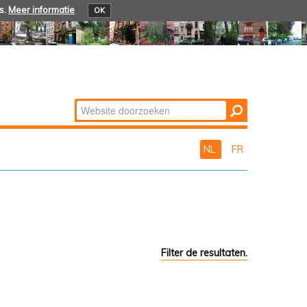
s.
Meer informatie
OK
Zoek
Geavanceerd
zoeken...
NL
FR
Filter de resultaten.