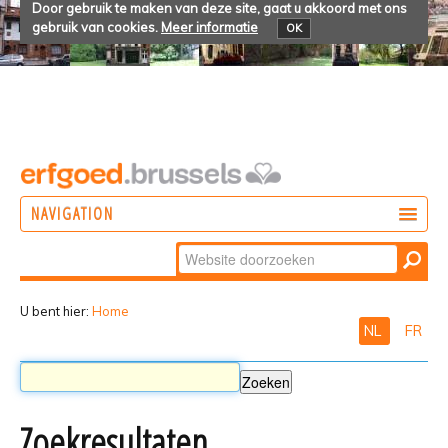
Door gebruik te maken van deze site, gaat u akkoord met ons
gebruik van cookies.
Meer informatie
OK
NAVIGATION
Zoek
DOEN
Geavanceerd
ONTDEKKEN
zoeken...
U bent hier:
Home
NL
FR
BELEVEN
Zoekresultaten