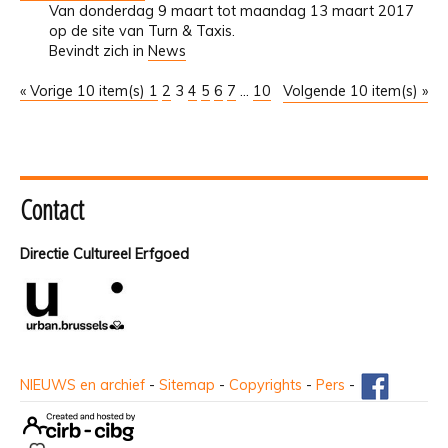
Van donderdag 9 maart tot maandag 13 maart 2017
op de site van Turn & Taxis.
Bevindt zich in
News
« Vorige 10 item(s)
1
2
3
4
5
6
7
...
10
Volgende 10 item(s) »
Contact
Directie Cultureel Erfgoed
NIEUWS en archief
-
Sitemap
-
Copyrights
-
Pers
-