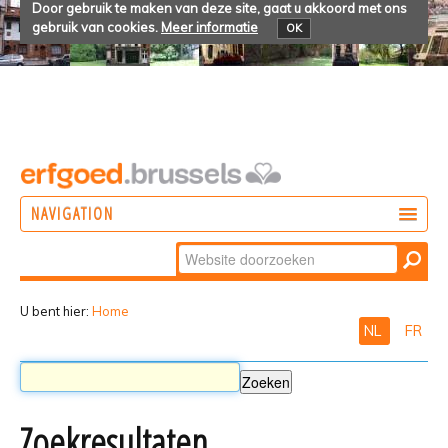
Door gebruik te maken van deze site, gaat u akkoord met ons
gebruik van cookies.
Meer informatie
OK
NAVIGATION
Zoek
DOEN
Geavanceerd
ONTDEKKEN
zoeken...
U bent hier:
Home
NL
FR
BELEVEN
Zoekresultaten